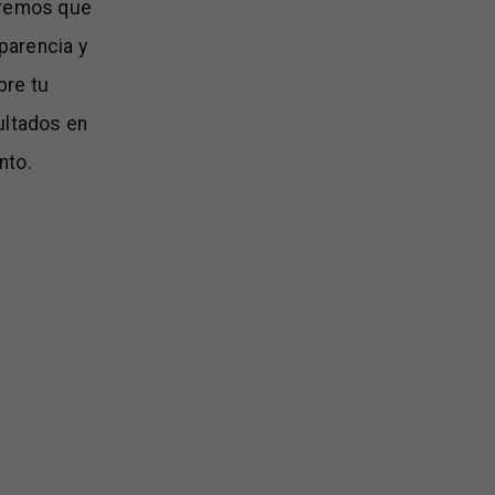
eremos que
parencia y
bre tu
ultados en
nto.